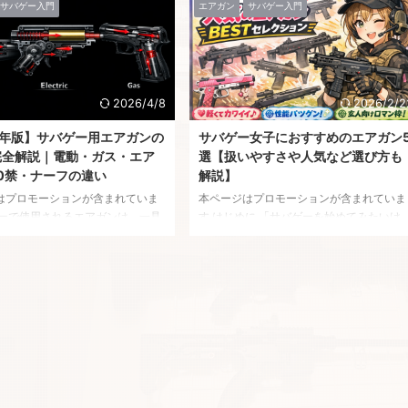
サバゲー入門
エアガン
サバゲー入門
いはずです。 とはいえ、東京マル
初速性能には意外な差があります。 「一
ハンドガンは実はラインナップ自
飛ぶモデルはどれ？」「箱出しで強いのは
まで多くなく、全6種類、カラーバ
どれ？」 そんな疑問を解決するため、本
ョンを含めても9種類！ その状態
事ではホビージャパン発行『トイガンダイ
すめ5選」と言われても、「いや、
ジェスト』の実測データをもとに、初速ラ
全部じゃん」となってしまいます
ンキングTOP10【2026年最新版】を作成
2026/4/8
2026/2/2
そこで本記事では、あえて数を絞
ました。 すべて0.12g BB弾・室内同条件で
6年版】サバゲー用エアガンの
サバゲー女子におすすめのエアガン
・命中精度・重量・拡張性・実際
比較しているため、純粋な性能差が分かる
完全解説｜電動・ガス・エア
選【扱いやすさや人気など選び方も
.
内容になっています。 さらに ...
0禁・ナーフの違い
解説】
はプロモーションが含まれていま
本ページはプロモーションが含まれていま
ゲーで使用されるエアガンは、一見
す はじめに 「サバゲーを始めてみたいけ
れも似た形をしています。 しかし
ど、どのエアガンを選べばいいのか分から
、内部構造・作動方式・発射メカ
ない…」そんな方に向けた記事です。 本記
まったく異なる複数の種類 が存在
事は まだ自分の好みの銃がはっきりして
 「電動ガンとガスガンの違い
ない とにかく扱いやすいモデルを知りた
次世代って何が次世代なの？」
失敗しにくい定番を選びたい というこれ
トガンにも種類があるの？」 この
ら始めるサバゲー女子、始めたての初心者
名称だけでは分かりづらいカテゴ
向けにまとめています。 すでに「AKがい
常に多いのがエアガンの世界で
い」「MP5一択」「リアル派がいい」など
アガンは動力源で分類される サバゲ
明確なこだわりがある方は、正直ここに来
ガンは、まず大きく次の3つに分類
ていないはず。今回は まずは安心して使