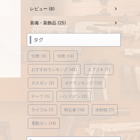
レビュー (8)
装備・装飾品 (25)
タグ
10禁
(5)
18禁
(14)
おすすめランキング
(42)
エアコキ
(1)
ガスガン
(2)
ガチランキング
(13)
ナーフ
(1)
ハンドガン
(2)
ライフル
(1)
初心者
(18)
水鉄砲
(3)
電動ガン
(14)