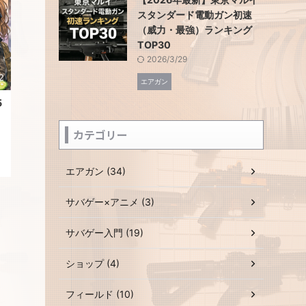
番
スタンダード電動ガン初速
（威力・最強）ランキング
記
TOP30
2026/3/29
し
2
エアガン
5
カテゴリー
エアガン (34)
サバゲー×アニメ (3)
い
い
か
サバゲー入門 (19)
ショップ (4)
フィールド (10)
え