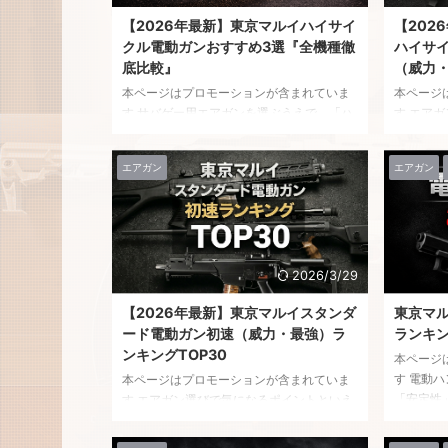
【2026年最新】東京マルイハイサイ
【202
クル電動ガンおすすめ3選『全機種徹
ハイサ
底比較』
（威力
本ページはプロモーションが含まれていま
本ページ
す サバゲー用エアガンを選ぶうえで、「ハ
す エア
イサイクルって結局どれが使いやすい
ば、やは
の？」と悩んでいませんか？ ハイサイクル
ね。中で
エアガン
エアガン
電動ガンは圧倒的な連射性能が魅力です
ルカスタ
が、実際のサバゲーでは連射力だけでは勝
による制
てません。 重要なのは――どれだけ狙った
くのプレ
場所に当てられるか（命中精度）と、扱い
し――「
やすさです。 とはいえ、東京マルイのハイ
の？」「
サイクルシリーズはモデル数こそ多くない
と気にな
2026/3/29
ものの、それぞれ性能バランスが異なるた
ろ、ハイ
【2026年最新】東京マルイスタンダ
東京マ
め「結局どれがいいのか分かりにくい」の
計のため
ード電動ガン初速（威力・最強）ラ
ランキン
も事実です。 そこで本記事では、東京マル
りやや控
ンキングTOP30
イのハイサイ ...
その中でも、
本ページ
す 電動
本ページはプロモーションが含まれていま
「安定性
す エアガン選びで気になるポイントといえ
優秀なジ
ば、やはり「威力」や「飛距離」ですよ
と「結局
ね。中でも東京マルイのスタンダード電動