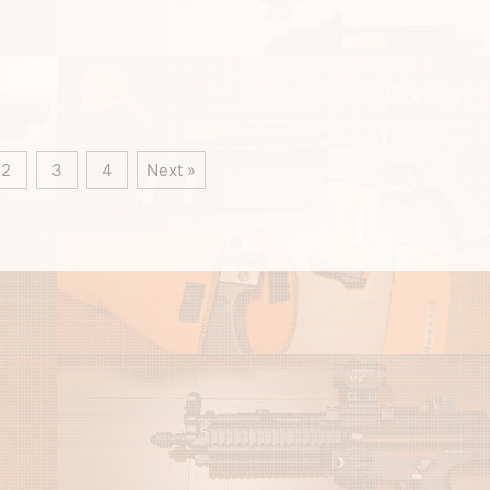
。 この分類は「何でBB弾を発射す
る1本を基準に厳選しています。 エア ...
2
3
4
Next »