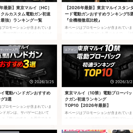
6年最新】東京マルイ［HC］
【2026年最新】東京マルイスタン
イクルカスタム電動ガン初速
ード電動ガンおすすめランキング5
・最強）ランキング一覧
『全機種徹底比較』
はプロモーションが含まれていま
本ページはプロモーションが含まれていま
ガン選びで気になるポイントといえ
す サバゲー用エアガンを選ぶうえで、「
り「威力」や「飛距離」ですよ
局どれが一番使いやすいのか分からない」
も東京マルイの［HC］ハイサイク
と悩んでいませんか？ 中でもスタンダー
サバゲー入門
エアガン
ム電動ガンは、圧倒的な連射速度
電動ガンは種類が多く、似たようなスペッ
圧力で人気のシリーズとして、多
クのモデルも多いため、初心者はもちろん
イヤーに支持されています。 しか
経験者でも迷いやすいジャンルです。 そ
ハイサイクルって初速は低い
で本記事では、東京マルイのスタンダード
結局どのモデルが一番強いの？」
電動ガンを対象に、 といった実戦で重要
る人も多いはずです。 実際のとこ
ポイントをもとに、全機種を徹底比較。 
2026/3/25
2026/3/2
サイクルは連射性能を重視した設
の中から「本当に使える5機種」をランキ
ルイ電動ハンドガンおすすめ
東京マルイ（10禁）電動ブローバッ
、初速はスタンダード電動ガンよ
グ形式で厳選しました。 さらに、初心者
グ3選
クガン初速ランキング
えめに設定されています。ただし
けのコスパ重視モデルや、30機種の詳細デ
TOP10【2026年最新】
 ...
...
はプロモーションが含まれていま
ハンドガンは、サバゲーにおいて
本ページはプロモーションが含まれていま
」と「扱いやすさ」を両立できる
す 東京マルイの10歳以上向け電動ブロー
ャンルですが、いざ選ぼうとする
ックガンは、手軽さとリアルな動作が魅力
どれがいいのか分からない」と悩
の人気シリーズですが、実はモデルごとに