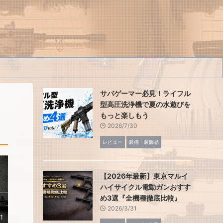
サバゲーマー必見！ライフル
型高圧洗浄機で夏の水遊びを
もっと楽しもう
2026/7/30
レビュー
装備・装飾品
【2026年最新】東京マルイ
ハイサイクル電動ガンおすす
め3選『全機種徹底比較』
2026/3/31
1