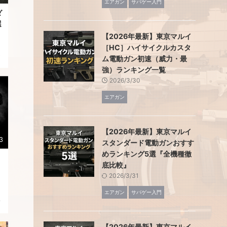
エアガン
サバゲー入門
ダ
選
【2026年最新】東京マルイ
［HC］ハイサイクルカスタ
結
ム電動ガン初速（威力・最
強）ランキング一覧
ド
2026/3/30
エアガン
こ
な
【2026年最新】東京マルイ
そ
3
スタンダード電動ガンおすす
ン
めランキング5選『全機種徹
向
底比較』
2026/3/31
エアガン
サバゲー入門
バ
【2026年最新】東京マルイ