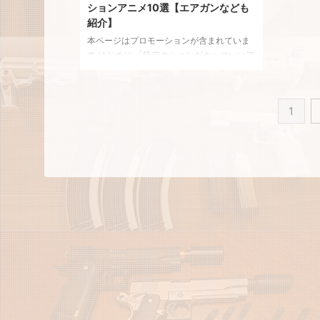
ションアニメ10選【エアガンなども
されます
紹介】
るか ...
本ページはプロモーションが含まれていま
す はじめに 「銃アクションがカッコいいア
ニメって何がある？」そんな人に向けて、
撃ち合いが最高に熱い作品を厳選しまし
た。 ガチのミリタリー作品から、エンタメ
1
全振りの爽快ガンアクションまで幅広く紹
介します。 さらに――作中に登場する銃
は、実はエアガンで再現できるものも多
数。 アニメを観て楽しむもよし、装備を揃
えてサバゲーで再現するもよし。 今回は、
初心者でも楽しめる視点でおすすめガンア
クションアニメ10選＋関連エアガン、トイ
ガン情報を紹介します。 この記事の楽しみ
方 本 ...