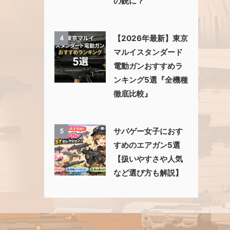
の銃に？
【2026年最新】東京
4
マルイスタンダード
電動ガンおすすめラ
ンキング5選『全機種
徹底比較』
サバゲー女子におす
5
すめのエアガン5選
【扱いやすさや人気
など選び方も解説】