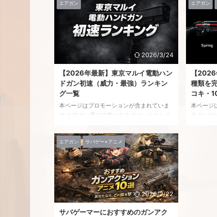
エアガン
エアガン
む方も多
ガンは、サバゲーにおける定番とも言える
イの電動
存在で、初心者からベテランまで幅広く使
体がそこ
用されています。しかし――「結局どれが
リエーシ
一番強いの？」「初速ってモデルごとにど
で「おす
れくらい違うの？」と気になる人も多いは
それほぼ
ずです。実際のところ、国内規制により上
2026/3/24
よね。 
限は決まっているため、極端な差はありま
【2026年最新】東京マルイ電動ハン
【202
り、初速
せん。ですがその中でも、 といった違いは
ドガン初速（威力・最強）ランキン
種類を
の使用感 ..
確実に存在します。そこで今回は――東京
グ一覧
コキ・1
マルイ スタン ...
本ページはプロモーションが含まれていま
本ページ
す エアガン選びで気になるポイントといえ
す サバ
ば、やはり「威力」や「飛距離」ですよ
するとど
ね。 特にコンパクトで扱いやすい電動ハン
実際には
エアガン
サバゲー×アニメ
ドガンは、サバゲー初心者からベテランま
ニズムが
で幅広く人気のジャンルですが… 「結局ど
します。
れが一番強いの？」「初速ってどれくらい
は？」「
違うの？」 と気になる人も多いはずです。
「ショッ
実際のところ、法規制によって上限は決ま
ように、
っているため、極端な差はありません。し
リーが非
2026/2/22
かしその中でも、
わずかに初速が高いモ
す。 エ
サバゲーマーにおすすめのガンアク
デル
安定して高い数値を出すモデル
...
ー用エア